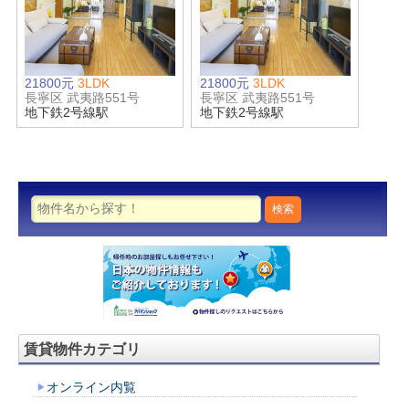
21800元
3LDK
21800元
3LDK
長寧区 武夷路551号
長寧区 武夷路551号
地下鉄2号線駅
地下鉄2号線駅
賃貸物件カテゴリ
オンライン内覧