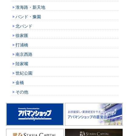
淮海路・新天地
バンド・豫園
北バンド
徐家匯
打浦橋
南京西路
陸家嘴
世紀公園
金橋
その他