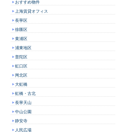
おすすめ物件
上海賃貸オフィス
長寧区
徐匯区
黄浦区
浦東地区
普陀区
虹口区
闸北区
大虹橋
虹橋・古北
長寧天山
中山公園
静安寺
人民広場