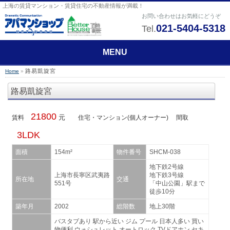
上海の賃貸マンション・賃貸住宅の不動産情報が満載！
お問い合わせはお気軽にどうぞ
021-5404-5318
Tel.
MENU
路易凱旋宮
Home
»
路易凱旋宮
21800
元
賃料
住宅・マンション(個人オーナー)
間取
3LDK
面積
154m²
物件番号
SHCM-038
地下鉄2号線
上海市長寧区武夷路
地下鉄3号線
所在地
交通
551号
「中山公園」駅まで
徒歩10分
築年月
2002
総階数
地上30階
バスタブあり 駅から近い ジム プール 日本人多い 買い
物便利 ウォシュレット オートロック TVドアホン セキ